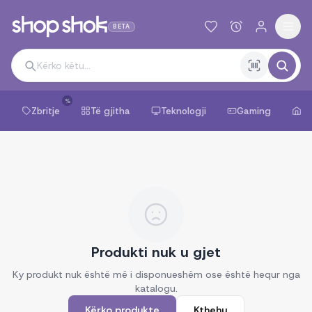
BETA
%
Zbritje
Të gjitha
Teknologji
Gaming
Sh
Produkti nuk u gjet
Ky produkt nuk është më i disponueshëm ose është hequr nga
katalogu.
Kërko produkte
Kthehu