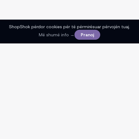
ShopShok përdor cookies për të përmirësuar përvojën tuaj.
Më shumë info →
Pranoj