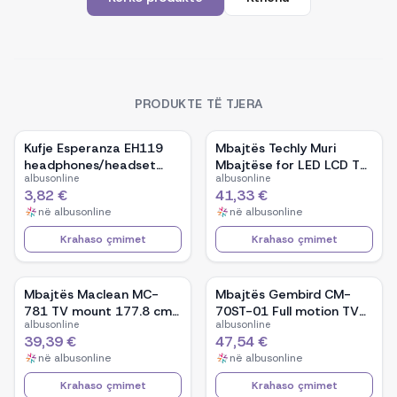
PRODUKTE TË TJERA
Kufje Esperanza EH119
Mbajtës Techly Muri
headphones/headset
Mbajtëse for LED LCD TV
albusonline
albusonline
Head-band
42-80 Ultra Slim Fixe
3,82 €
41,33 €
H600mm&quot; ICA-PLB
në
albusonline
në
albusonline
860
Krahaso çmimet
Krahaso çmimet
Mbajtës Maclean MC-
Mbajtës Gembird CM-
781 TV mount 177.8 cm
70ST-01 Full motion TV
albusonline
albusonline
(70&quot;)
ceiling mount/ 32&quot;
39,39 €
47,54 €
- 70&quot;/ 50kg
në
albusonline
në
albusonline
Krahaso çmimet
Krahaso çmimet