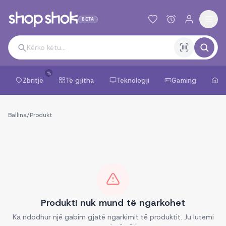
BETA
%
Zbritje
Të gjitha
Teknologji
Gaming
Sh
Ballina
/
Produkt
Produkti nuk mund të ngarkohet
Ka ndodhur një gabim gjatë ngarkimit të produktit. Ju lutemi