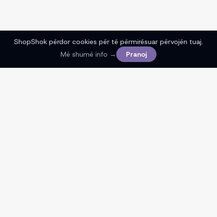
ShopShok përdor cookies për të përmirësuar përvojën tuaj.
Më shumë info →
Pranoj