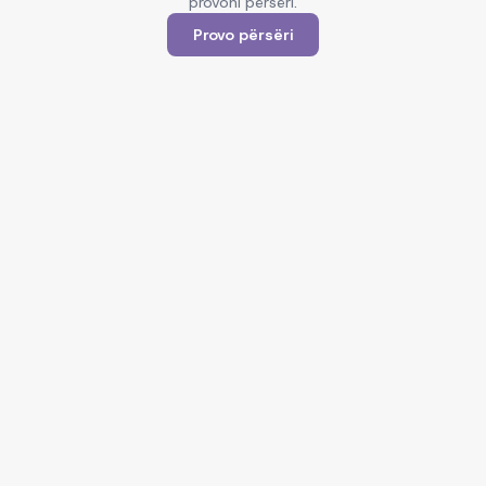
provoni përsëri.
Provo përsëri