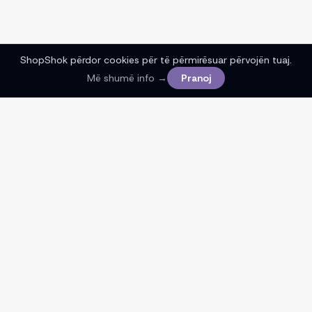
ShopShok përdor cookies për të përmirësuar përvojën tuaj.
Më shumë info →
Pranoj