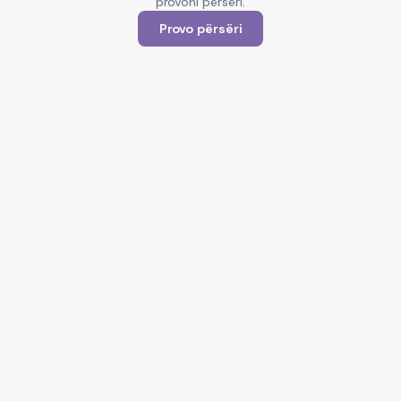
provoni përsëri.
Provo përsëri