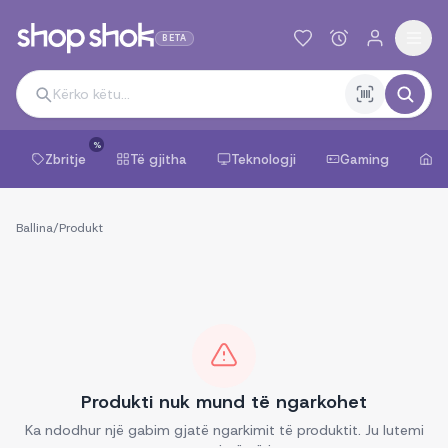
BETA
%
Zbritje
Të gjitha
Teknologji
Gaming
Sh
Ballina
/
Produkt
Produkti nuk mund të ngarkohet
Ka ndodhur një gabim gjatë ngarkimit të produktit. Ju lutemi