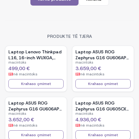
PRODUKTE TË TJERA
Laptop Lenovo Thinkpad
Laptop ASUS ROG
L16, 16-inch WUXGA,
Zephyrus G16 GU606AP-
macintoks
macintoks
AMD Ryzen 5 Pro-7535U,
TB039W, 16-inch OLED,
499,00 €
3.659,00 €
16GB Ram DDR5, 512GB
Intel Core Ultra 9 386H,
në
macintoks
në
macintoks
SSD - Black
NVIDIA GeForce RTX
5070, 32GB RAM, 1TB
Krahaso çmimet
Krahaso çmimet
SSD, Windows 11 - White
Laptop ASUS ROG
Laptop ASUS ROG
Zephyrus G16 GU606AP-
Zephyrus G16 GU605CX-
macintoks
macintoks
TB041W, 16-inch OLED,
QR106W, 16-inch WQXGA
3.652,00 €
4.936,00 €
Intel Core Ultra 9 386H,
OLED, Intel Core Ultra 9
në
macintoks
në
macintoks
NVIDIA GeForce RTX
285H, NVIDIA GeForce
5070, 32GB RAM, 1TB
RTX 5090, 32GB RAM,
Krahaso çmimet
Krahaso çmimet
SSD, Windows 11 - Black
2TB SSD, Windows 11 -