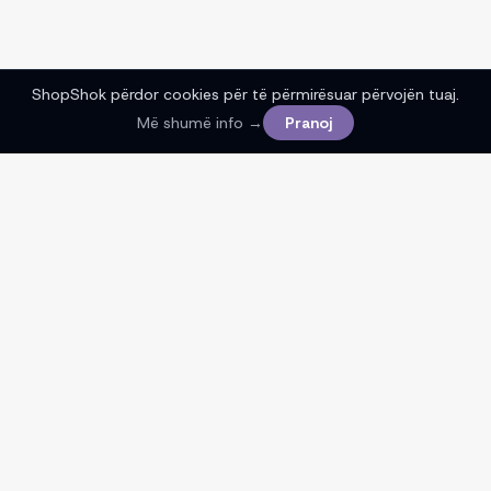
ShopShok përdor cookies për të përmirësuar përvojën tuaj.
Më shumë info →
Pranoj