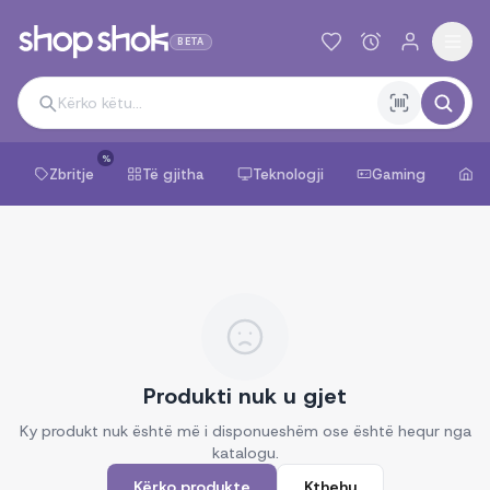
BETA
%
Zbritje
Të gjitha
Teknologji
Gaming
Sh
Produkti nuk u gjet
Ky produkt nuk është më i disponueshëm ose është hequr nga
katalogu.
Kërko produkte
Kthehu