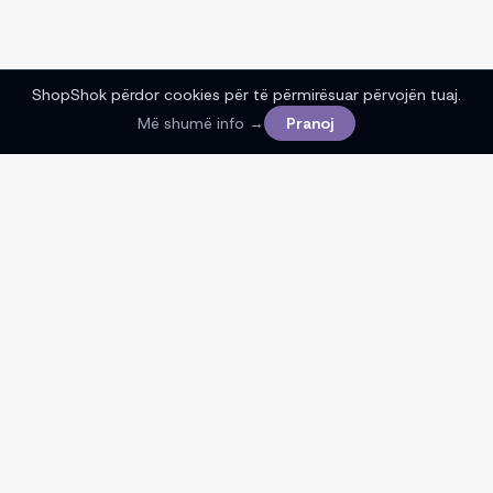
ShopShok përdor cookies për të përmirësuar përvojën tuaj.
Më shumë info →
Pranoj