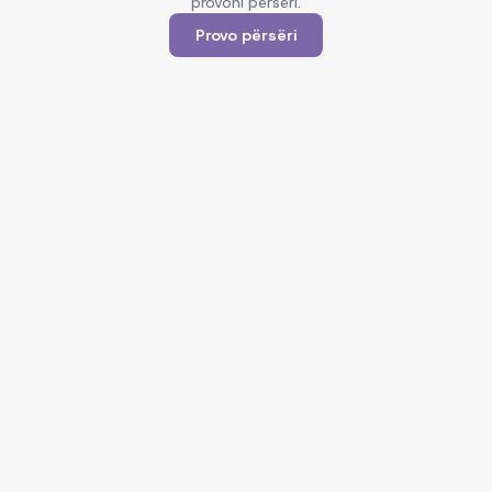
provoni përsëri.
Provo përsëri