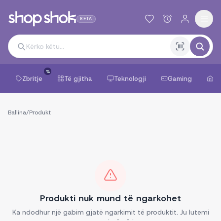
BETA
%
Zbritje
Të gjitha
Teknologji
Gaming
Sh
Ballina
/
Produkt
Produkti nuk mund të ngarkohet
Ka ndodhur një gabim gjatë ngarkimit të produktit. Ju lutemi