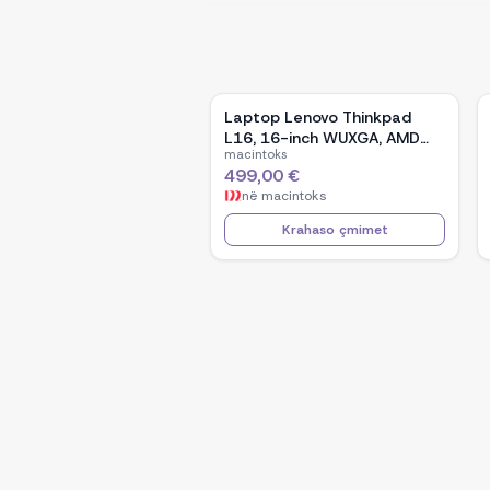
Laptop Lenovo Thinkpad
L16, 16-inch WUXGA, AMD
macintoks
Ryzen 5 Pro-7535U, 16GB
499,00 €
Ram DDR5, 512GB SSD -
në
macintoks
Black
Krahaso çmimet