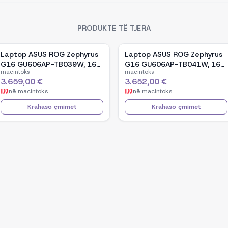
PRODUKTE TË TJERA
Laptop ASUS ROG Zephyrus
Laptop ASUS ROG Zephyrus
G16 GU606AP-TB039W, 16-
G16 GU606AP-TB041W, 16-
macintoks
macintoks
inch OLED, Intel Core Ultra 9
inch OLED, Intel Core Ultra 9
3.659,00 €
3.652,00 €
386H, NVIDIA GeForce RTX
386H, NVIDIA GeForce RTX
në
macintoks
në
macintoks
5070, 32GB RAM, 1TB SSD,
5070, 32GB RAM, 1TB SSD,
Windows 11 - White
Windows 11 - Black
Krahaso çmimet
Krahaso çmimet