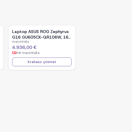
Laptop ASUS ROG Zephyrus
G16 GU605CX-QR106W, 16-
macintoks
inch WQXGA OLED, Intel Core
4.936,00 €
Ultra 9 285H, NVIDIA GeForce
në
macintoks
RTX 5090, 32GB RAM, 2TB
SSD, Windows 11 - Black
Krahaso çmimet