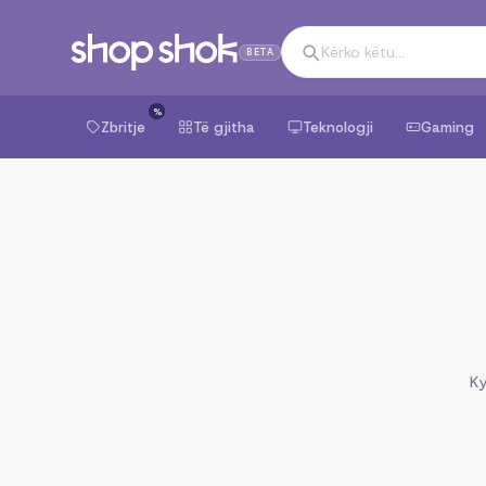
BETA
%
Zbritje
Të gjitha
Teknologji
Gaming
Ky