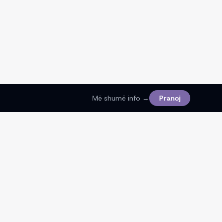
Më shumë info →
Pranoj
Ligjore