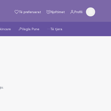
Të preferuarat
Njoftimet
Profili
kincare
Vegla Pune
Të tjera
gu.