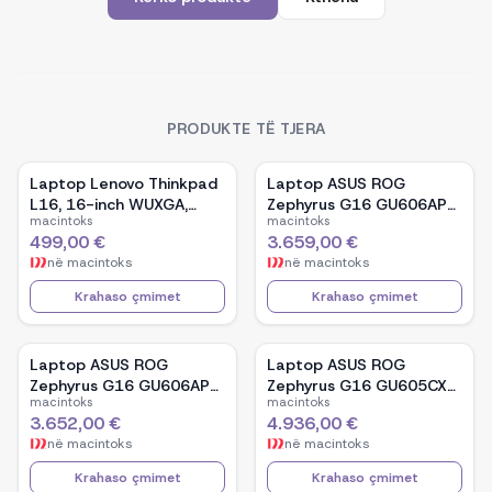
PRODUKTE TË TJERA
Laptop Lenovo Thinkpad
Laptop ASUS ROG
L16, 16-inch WUXGA,
Zephyrus G16 GU606AP-
macintoks
macintoks
AMD Ryzen 5 Pro-7535U,
TB039W, 16-inch OLED,
499,00 €
3.659,00 €
16GB Ram DDR5, 512GB
Intel Core Ultra 9 386H,
në
macintoks
në
macintoks
SSD - Black
NVIDIA GeForce RTX
5070, 32GB RAM, 1TB
Krahaso çmimet
Krahaso çmimet
SSD, Windows 11 - White
Laptop ASUS ROG
Laptop ASUS ROG
Zephyrus G16 GU606AP-
Zephyrus G16 GU605CX-
macintoks
macintoks
TB041W, 16-inch OLED,
QR106W, 16-inch WQXGA
3.652,00 €
4.936,00 €
Intel Core Ultra 9 386H,
OLED, Intel Core Ultra 9
në
macintoks
në
macintoks
NVIDIA GeForce RTX
285H, NVIDIA GeForce
5070, 32GB RAM, 1TB
RTX 5090, 32GB RAM,
Krahaso çmimet
Krahaso çmimet
SSD, Windows 11 - Black
2TB SSD, Windows 11 -