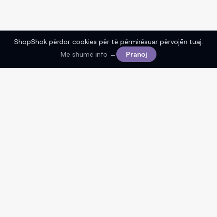
ShopShok përdor cookies për të përmirësuar përvojën tuaj.
Më shumë info →
Pranoj