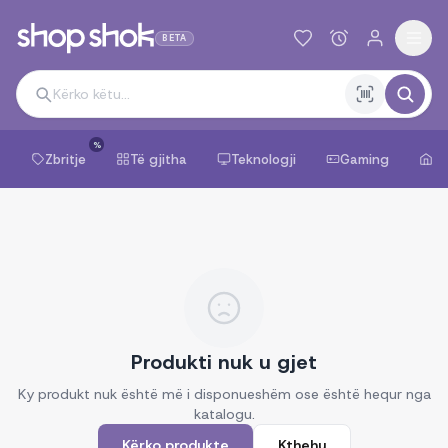
BETA
%
Zbritje
Të gjitha
Teknologji
Gaming
Sh
Produkti nuk u gjet
Ky produkt nuk është më i disponueshëm ose është hequr nga
katalogu.
Kërko produkte
Kthehu