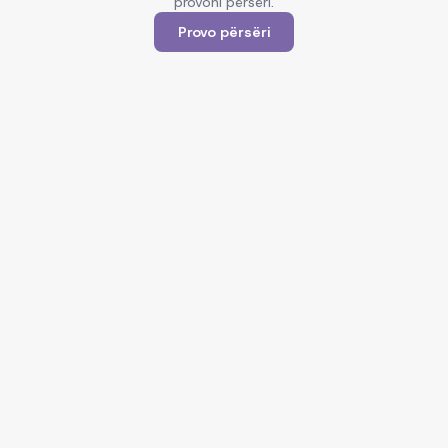
provoni përsëri.
Provo përsëri