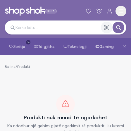
BETA
%
Zbritje
Të gjitha
Teknologji
Gaming
Sh
Ballina
/
Produkt
Produkti nuk mund të ngarkohet
Ka ndodhur një gabim gjatë ngarkimit të produktit. Ju lutemi