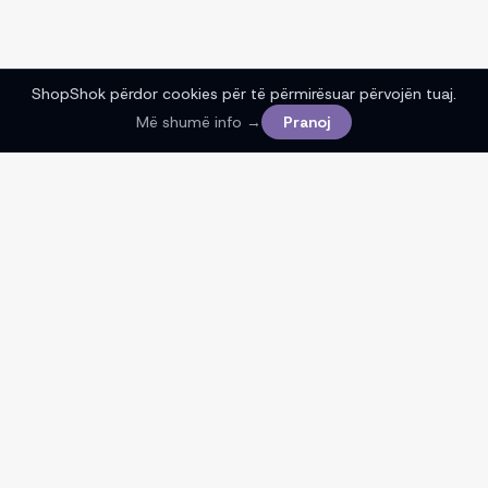
ShopShok përdor cookies për të përmirësuar përvojën tuaj.
Më shumë info →
Pranoj