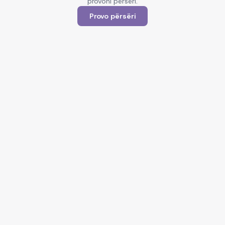
provoni përsëri.
Provo përsëri