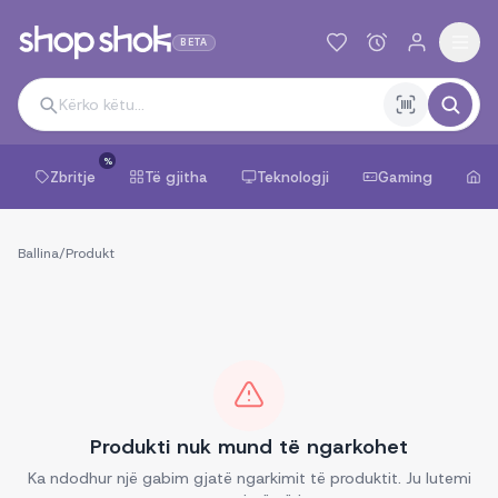
BETA
%
Zbritje
Të gjitha
Teknologji
Gaming
Sh
Ballina
/
Produkt
Produkti nuk mund të ngarkohet
Ka ndodhur një gabim gjatë ngarkimit të produktit. Ju lutemi