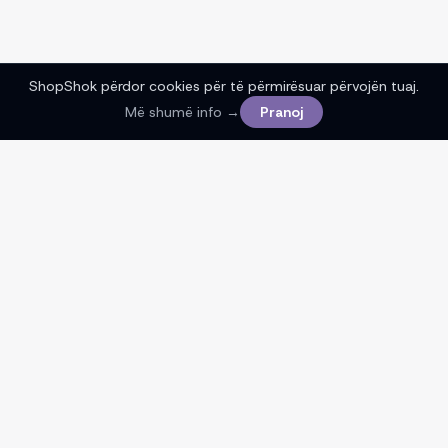
ShopShok përdor cookies për të përmirësuar përvojën tuaj.
Më shumë info →
Pranoj