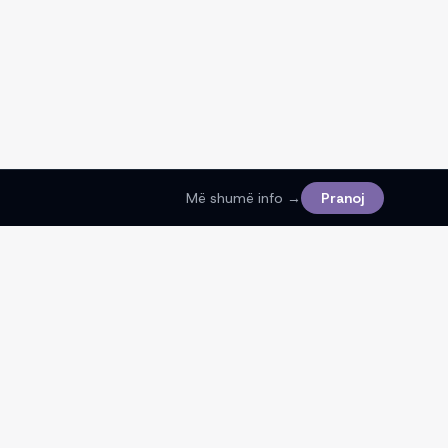
Më shumë info →
Pranoj
Ligjore