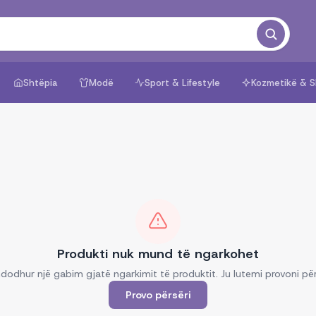
Shtëpia
Modë
Sport & Lifestyle
Kozmetikë & S
Produkti nuk mund të ngarkohet
dodhur një gabim gjatë ngarkimit të produktit. Ju lutemi provoni për
Provo përsëri