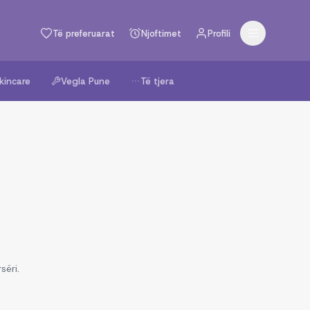
Të preferuarat
Njoftimet
Profili
kincare
Vegla Pune
Të tjera
sëri.