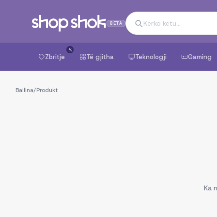
BETA
%
Zbritje
Të gjitha
Teknologji
Gaming
Ballina
/
Produkt
Ka n