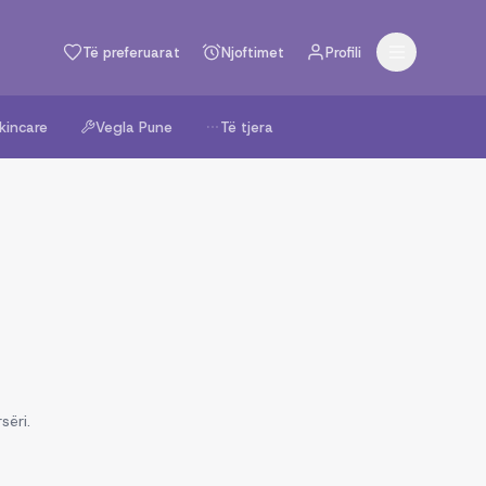
Të preferuarat
Njoftimet
Profili
kincare
Vegla Pune
Të tjera
sëri.