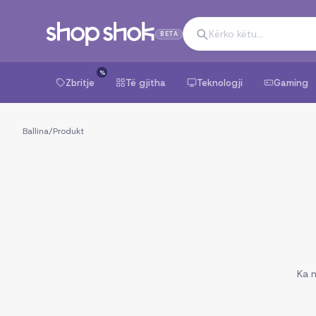
BETA
%
Zbritje
Të gjitha
Teknologji
Gaming
Ballina
/
Produkt
Ka n