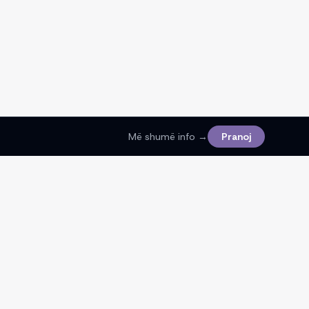
Më shumë info →
Pranoj
Ligjore