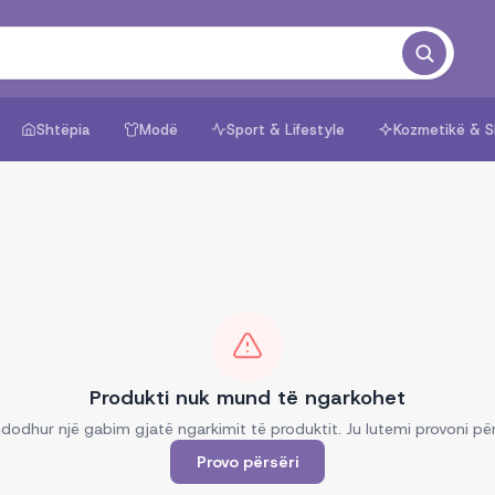
Shtëpia
Modë
Sport & Lifestyle
Kozmetikë & S
Produkti nuk mund të ngarkohet
dodhur një gabim gjatë ngarkimit të produktit. Ju lutemi provoni për
Provo përsëri