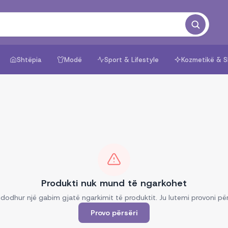
Shtëpia
Modë
Sport & Lifestyle
Kozmetikë & S
Produkti nuk mund të ngarkohet
dodhur një gabim gjatë ngarkimit të produktit. Ju lutemi provoni për
Provo përsëri