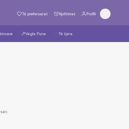
Të preferuarat
Njoftimet
Profili
kincare
Vegla Pune
Të tjera
sëri.