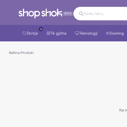
BETA
%
Zbritje
Të gjitha
Teknologji
Gaming
Ballina
/
Produkt
Ka n