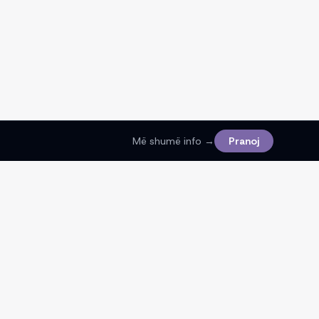
Më shumë info →
Pranoj
Ligjore