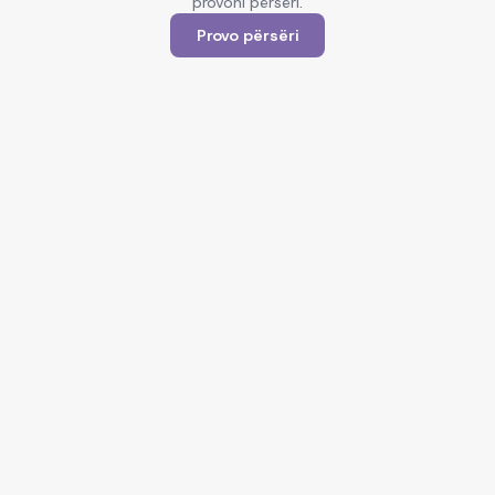
provoni përsëri.
Provo përsëri