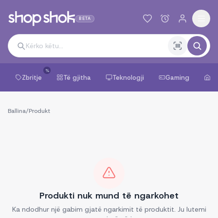
BETA
%
Zbritje
Të gjitha
Teknologji
Gaming
Sh
Ballina
/
Produkt
Produkti nuk mund të ngarkohet
Ka ndodhur një gabim gjatë ngarkimit të produktit. Ju lutemi