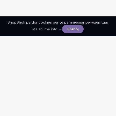
ShopShok përdor cookies për të përmirësuar përvojën tuaj.
Më shumë info →
Pranoj