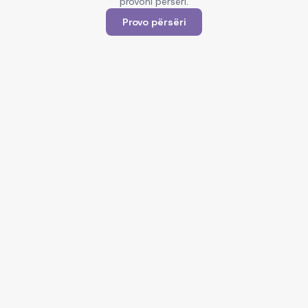
provoni përsëri.
Provo përsëri