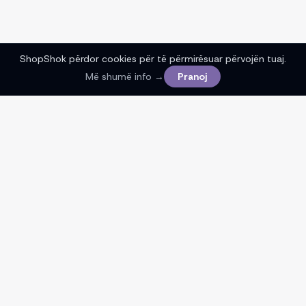
ShopShok përdor cookies për të përmirësuar përvojën tuaj.
Më shumë info →
Pranoj