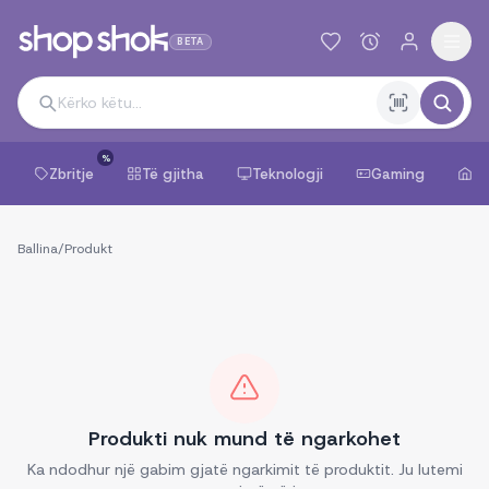
BETA
%
Zbritje
Të gjitha
Teknologji
Gaming
Sh
Ballina
/
Produkt
Produkti nuk mund të ngarkohet
Ka ndodhur një gabim gjatë ngarkimit të produktit. Ju lutemi