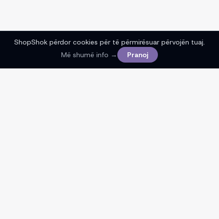
ShopShok përdor cookies për të përmirësuar përvojën tuaj.
Më shumë info →
Pranoj