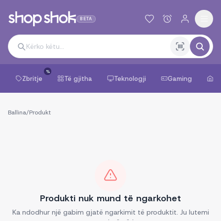
BETA
%
Zbritje
Të gjitha
Teknologji
Gaming
Sh
Ballina
/
Produkt
Produkti nuk mund të ngarkohet
Ka ndodhur një gabim gjatë ngarkimit të produktit. Ju lutemi