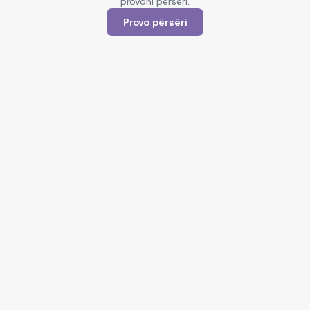
provoni përsëri.
Provo përsëri