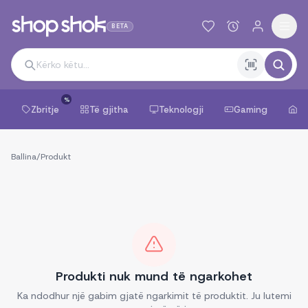
BETA
%
Zbritje
Të gjitha
Teknologji
Gaming
Sh
Ballina
/
Produkt
Produkti nuk mund të ngarkohet
Ka ndodhur një gabim gjatë ngarkimit të produktit. Ju lutemi