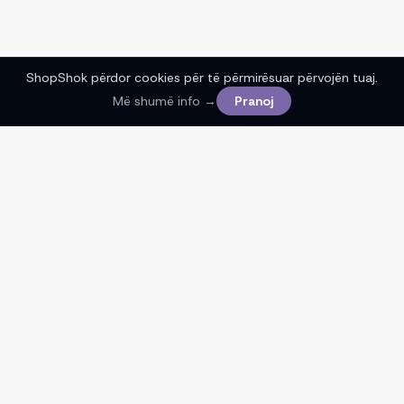
ShopShok përdor cookies për të përmirësuar përvojën tuaj.
Më shumë info →
Pranoj