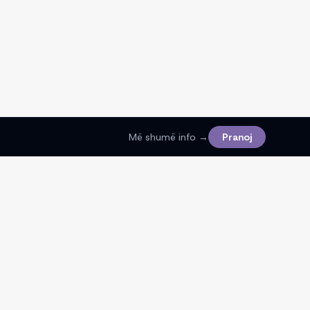
Më shumë info →
Pranoj
Ligjore