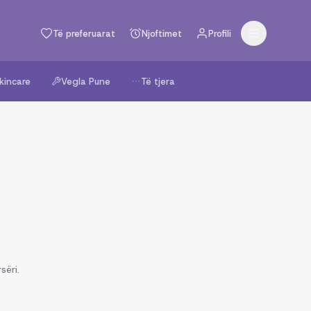
Të preferuarat
Njoftimet
Profili
kincare
Vegla Pune
Të tjera
sëri.