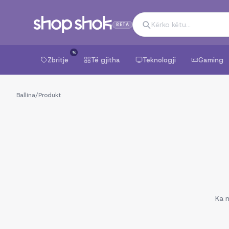
BETA
%
Zbritje
Të gjitha
Teknologji
Gaming
Ballina
/
Produkt
Ka n