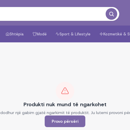
Shtëpia
Modë
Sport & Lifestyle
Kozmetikë & S
Produkti nuk mund të ngarkohet
dodhur një gabim gjatë ngarkimit të produktit. Ju lutemi provoni për
Provo përsëri