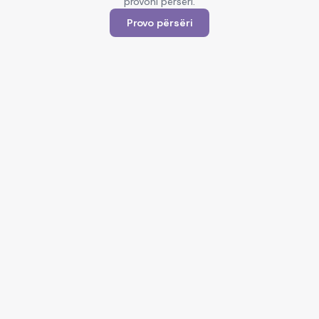
provoni përsëri.
Provo përsëri