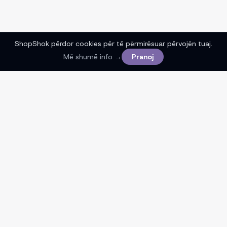
ShopShok përdor cookies për të përmirësuar përvojën tuaj.
Më shumë info →
Pranoj