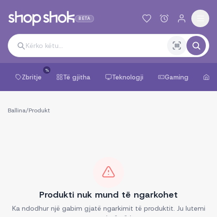
BETA
%
Zbritje
Të gjitha
Teknologji
Gaming
Sh
Ballina
/
Produkt
Produkti nuk mund të ngarkohet
Ka ndodhur një gabim gjatë ngarkimit të produktit. Ju lutemi