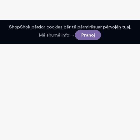
ShopShok përdor cookies për të përmirësuar përvojën tuaj.
Më shumë info →
Pranoj