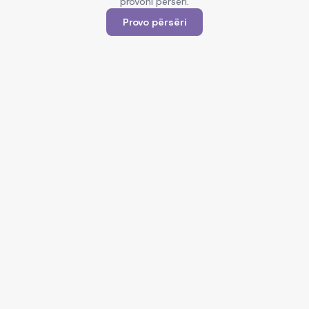
provoni përsëri.
Provo përsëri