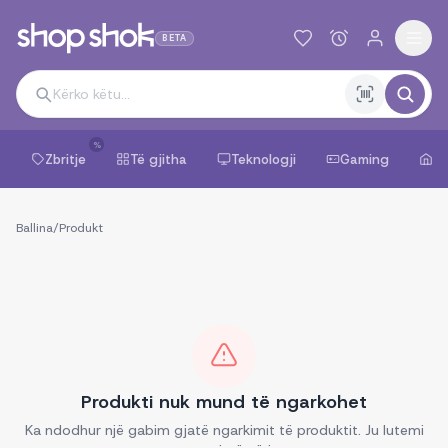
BETA
%
Zbritje
Të gjitha
Teknologji
Gaming
Sh
Ballina
/
Produkt
Produkti nuk mund të ngarkohet
Ka ndodhur një gabim gjatë ngarkimit të produktit. Ju lutemi