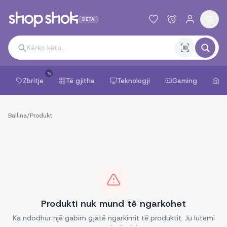
BETA
%
Zbritje
Të gjitha
Teknologji
Gaming
Sh
Ballina
/
Produkt
Produkti nuk mund të ngarkohet
Ka ndodhur një gabim gjatë ngarkimit të produktit. Ju lutemi