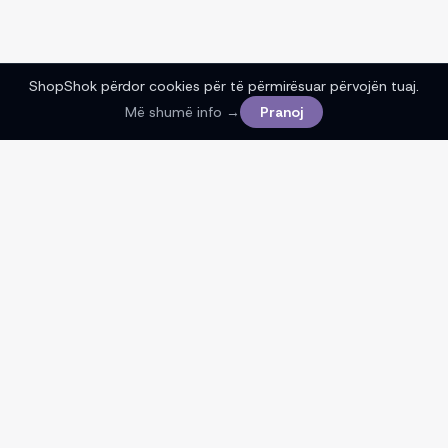
ShopShok përdor cookies për të përmirësuar përvojën tuaj.
Më shumë info →
Pranoj