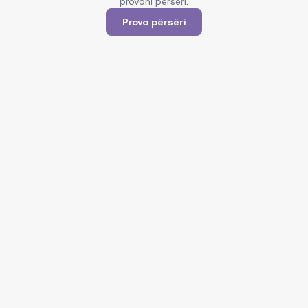
provoni përsëri.
Provo përsëri