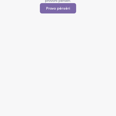
provoni përsëri.
Provo përsëri