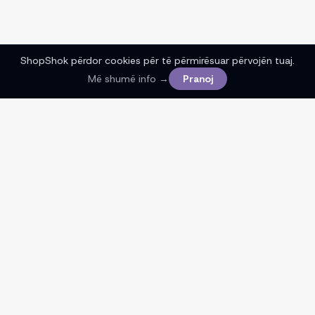
ShopShok përdor cookies për të përmirësuar përvojën tuaj.
Më shumë info →
Pranoj