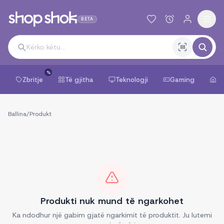
BETA
%
Zbritje
Të gjitha
Teknologji
Gaming
Sh
Ballina
/
Produkt
Produkti nuk mund të ngarkohet
Ka ndodhur një gabim gjatë ngarkimit të produktit. Ju lutemi