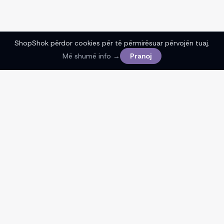
ShopShok përdor cookies për të përmirësuar përvojën tuaj.
Më shumë info →
Pranoj