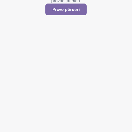
provoni përsëri.
Provo përsëri