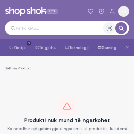
BETA
%
Zbritje
Të gjitha
Teknologji
Gaming
Sh
Ballina
/
Produkt
Produkti nuk mund të ngarkohet
Ka ndodhur një gabim gjatë ngarkimit të produktit. Ju lutemi