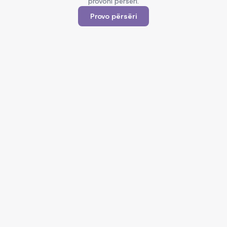
provoni përsëri.
Provo përsëri