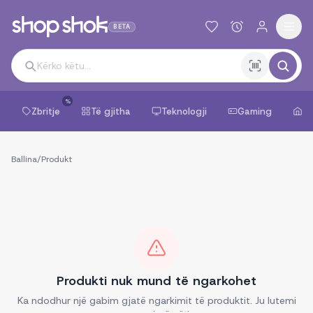
BETA
%
Zbritje
Të gjitha
Teknologji
Gaming
Sh
Ballina
/
Produkt
Produkti nuk mund të ngarkohet
Ka ndodhur një gabim gjatë ngarkimit të produktit. Ju lutemi