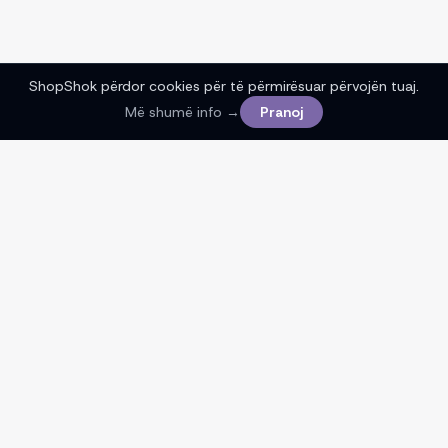
ShopShok përdor cookies për të përmirësuar përvojën tuaj.
Më shumë info →
Pranoj