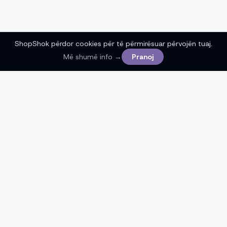
ShopShok përdor cookies për të përmirësuar përvojën tuaj.
Më shumë info →
Pranoj