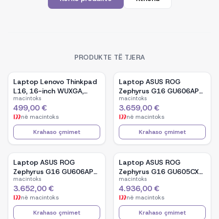
PRODUKTE TË TJERA
Laptop Lenovo Thinkpad
Laptop ASUS ROG
L16, 16-inch WUXGA,
Zephyrus G16 GU606AP-
macintoks
macintoks
AMD Ryzen 5 Pro-7535U,
TB039W, 16-inch OLED,
499,00 €
3.659,00 €
16GB Ram DDR5, 512GB
Intel Core Ultra 9 386H,
në
macintoks
në
macintoks
SSD - Black
NVIDIA GeForce RTX
5070, 32GB RAM, 1TB
Krahaso çmimet
Krahaso çmimet
SSD, Windows 11 - White
Laptop ASUS ROG
Laptop ASUS ROG
Zephyrus G16 GU606AP-
Zephyrus G16 GU605CX-
macintoks
macintoks
TB041W, 16-inch OLED,
QR106W, 16-inch WQXGA
3.652,00 €
4.936,00 €
Intel Core Ultra 9 386H,
OLED, Intel Core Ultra 9
në
macintoks
në
macintoks
NVIDIA GeForce RTX
285H, NVIDIA GeForce
5070, 32GB RAM, 1TB
RTX 5090, 32GB RAM,
Krahaso çmimet
Krahaso çmimet
SSD, Windows 11 - Black
2TB SSD, Windows 11 -