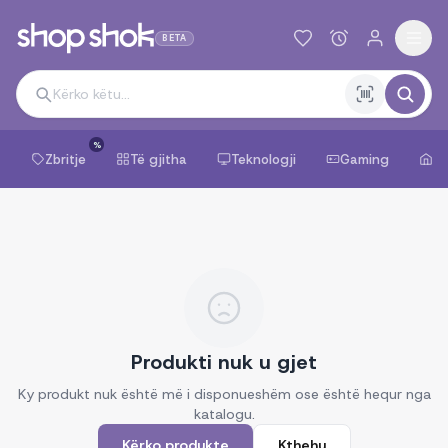
BETA
%
Zbritje
Të gjitha
Teknologji
Gaming
Sh
Produkti nuk u gjet
Ky produkt nuk është më i disponueshëm ose është hequr nga
katalogu.
Kërko produkte
Kthehu