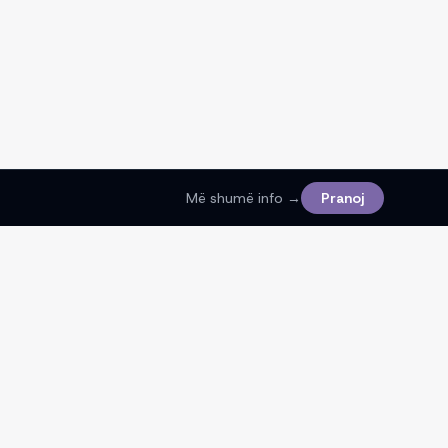
Më shumë info →
Pranoj
Ligjore