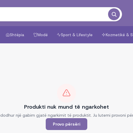
Shtëpia
Modë
Sport & Lifestyle
Kozmetikë & S
Produkti nuk mund të ngarkohet
dodhur një gabim gjatë ngarkimit të produktit. Ju lutemi provoni për
Provo përsëri