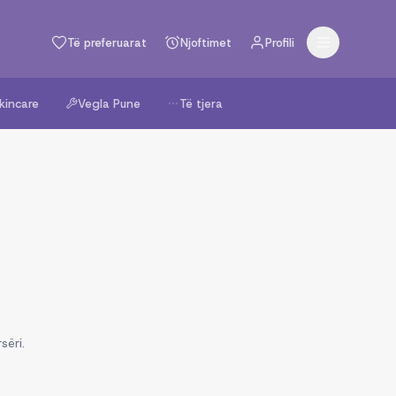
Të preferuarat
Njoftimet
Profili
kincare
Vegla Pune
Të tjera
sëri.