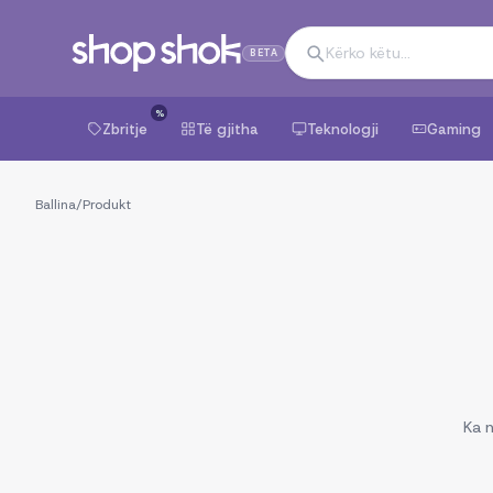
BETA
%
Zbritje
Të gjitha
Teknologji
Gaming
Ballina
/
Produkt
Ka n