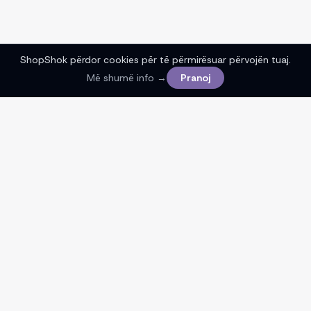
ShopShok përdor cookies për të përmirësuar përvojën tuaj.
Më shumë info →
Pranoj