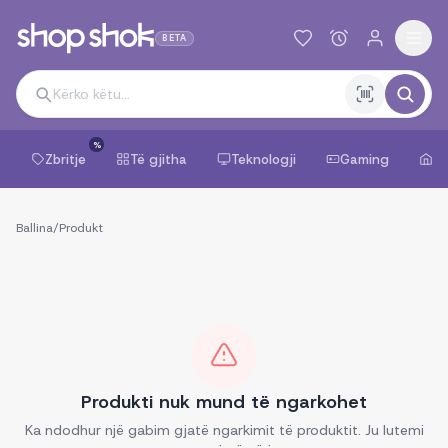
BETA
%
Zbritje
Të gjitha
Teknologji
Gaming
Sh
Ballina
/
Produkt
Produkti nuk mund të ngarkohet
Ka ndodhur një gabim gjatë ngarkimit të produktit. Ju lutemi