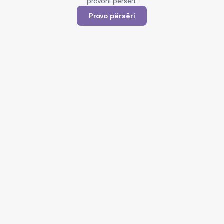
provoni përsëri.
Provo përsëri