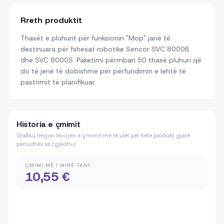
Rreth produktit
Thasët e pluhurit për funksionin "Mop" janë të
destinuara për fshesat robotike Sencor SVC 8000B
dhe SVC 8000S. Paketimi përmban 50 thasë pluhuri që
do të jenë të dobishme për përfundimin e lehtë të
pastrimit të planifikuar.
Historia e çmimit
Grafiku tregon lëvizjen e çmimit më të ulët për këtë produkt gjatë
periudhës së zgjedhur.
ÇMIMI MË I MIRË TANI:
10,55 €