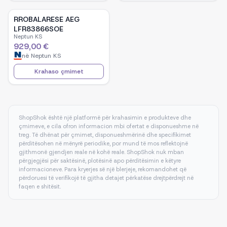
RROBALARESE AEG
LFR83866SOE
Neptun KS
929,00 €
në
Neptun KS
Krahaso çmimet
ShopShok është një platformë për krahasimin e produkteve dhe
çmimeve, e cila ofron informacion mbi ofertat e disponueshme në
treg. Të dhënat për çmimet, disponueshmërinë dhe specifikimet
përditësohen në mënyrë periodike, por mund të mos reflektojnë
gjithmonë gjendjen reale në kohë reale. ShopShok nuk mban
përgjegjësi për saktësinë, plotësinë apo përditësimin e këtyre
informacioneve. Para kryerjes së një blerjeje, rekomandohet që
përdoruesi të verifikojë të gjitha detajet përkatëse drejtpërdrejt në
faqen e shitësit.