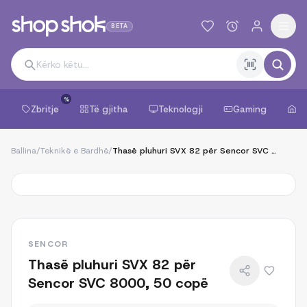
BETA
%
Zbritje
Të gjitha
Teknologji
Gaming
Sh
Ballina
/
Teknikë e Bardhë
/
Thasë pluhuri SVX 82 për Sencor SVC 8000, 50 copë
SENCOR
Thasë pluhuri SVX 82 për
Sencor SVC 8000, 50 copë