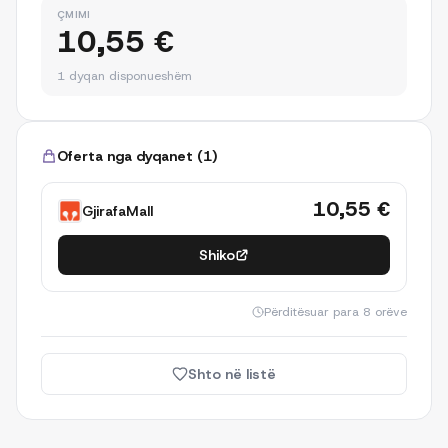
ÇMIMI
10,55 €
1 dyqan disponueshëm
Oferta nga dyqanet
(
1
)
10,55 €
GjirafaMall
Shiko
Përditësuar
para 8 orëve
Shto në listë