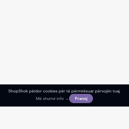
ShopShok përdor cookies për të përmirësuar përvojën tuaj.
Më shumë info →
Pranoj