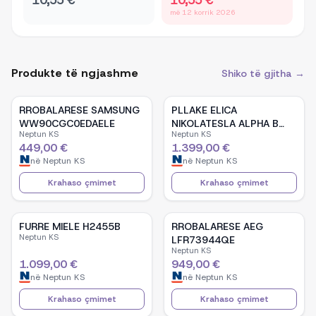
10,55 €
10,55 €
më 12 korrik 2026
Produkte të ngjashme
Shiko të gjitha →
RROBALARESE SAMSUNG
PLLAKE ELICA
WW90CGC0EDAELE
NIKOLATESLA ALPHA B
Neptun KS
Neptun KS
BL/A/60
449,00 €
1.399,00 €
në
Neptun KS
në
Neptun KS
Krahaso çmimet
Krahaso çmimet
FURRE MIELE H2455B
RROBALARESE AEG
Neptun KS
LFR73944QE
Neptun KS
1.099,00 €
949,00 €
në
Neptun KS
në
Neptun KS
Krahaso çmimet
Krahaso çmimet