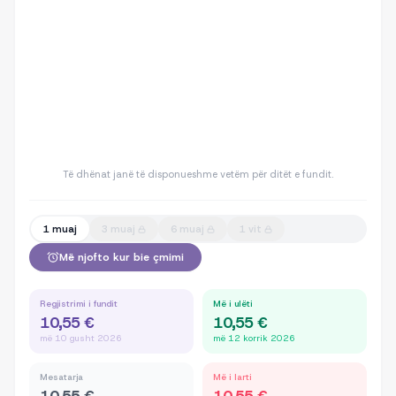
Të dhënat janë të disponueshme vetëm për ditët e fundit.
1 muaj
3 muaj
6 muaj
1 vit
Më njofto kur bie çmimi
Regjistrimi i fundit
Më i ulëti
10,55 €
10,55 €
më 10 gusht 2026
më 12 korrik 2026
Mesatarja
Më i larti