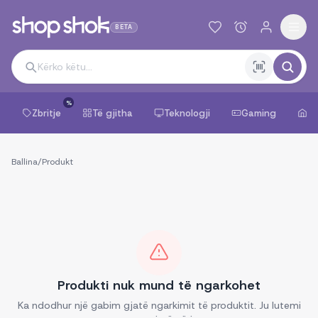
BETA
%
Zbritje
Të gjitha
Teknologji
Gaming
Sh
Ballina
/
Produkt
Produkti nuk mund të ngarkohet
Ka ndodhur një gabim gjatë ngarkimit të produktit. Ju lutemi