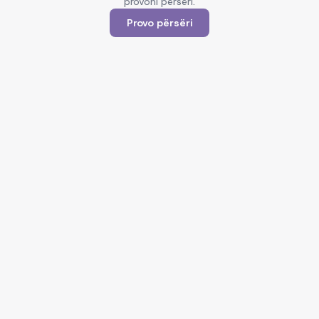
provoni përsëri.
Provo përsëri