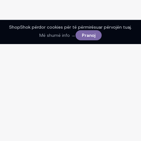
ShopShok përdor cookies për të përmirësuar përvojën tuaj.
Më shumë info →
Pranoj