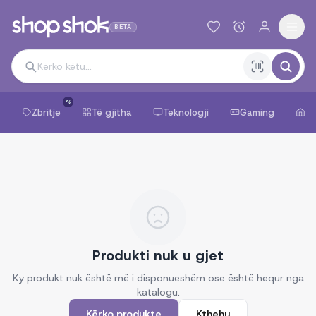
BETA
%
Zbritje
Të gjitha
Teknologji
Gaming
Sh
Produkti nuk u gjet
Ky produkt nuk është më i disponueshëm ose është hequr nga
katalogu.
Kërko produkte
Kthehu