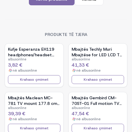
PRODUKTE TË TJERA
Kufje Esperanza EH119
Mbajtës Techly Muri
headphones/headset
Mbajtëse for LED LCD TV
albusonline
albusonline
Head-band
42-80 Ultra Slim Fixe
3,82 €
41,33 €
H600mm&quot; ICA-PLB
në
albusonline
në
albusonline
860
Krahaso çmimet
Krahaso çmimet
Mbajtës Maclean MC-
Mbajtës Gembird CM-
781 TV mount 177.8 cm
70ST-01 Full motion TV
albusonline
albusonline
(70&quot;)
ceiling mount/ 32&quot;
39,39 €
47,54 €
- 70&quot;/ 50kg
në
albusonline
në
albusonline
Krahaso çmimet
Krahaso çmimet