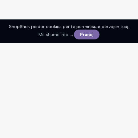
ShopShok përdor cookies për të përmirësuar përvojën tuaj.
Më shumë info →
Pranoj