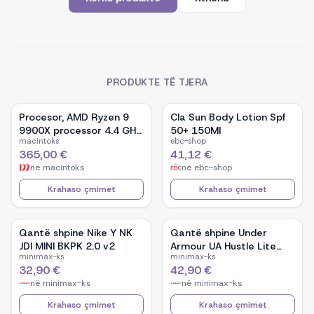
PRODUKTE TË TJERA
Procesor, AMD Ryzen 9
Cla Sun Body Lotion Spf
9900X processor 4.4 GHz
50+ 150Ml
macintoks
ebc-shop
76 MB L2 & L3 Box
365,00 €
41,12 €
në
macintoks
në
ebc-shop
Krahaso çmimet
Krahaso çmimet
Qantë shpine Nike Y NK
Qantë shpine Under
JDI MINI BKPK 2.0 v2
Armour UA Hustle Lite
minimax-ks
minimax-ks
Backpack
32,90 €
42,90 €
në
minimax-ks
në
minimax-ks
Krahaso çmimet
Krahaso çmimet