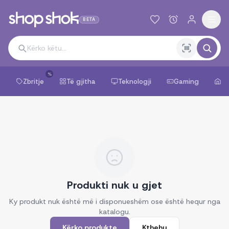
BETA
%
Zbritje
Të gjitha
Teknologji
Gaming
Sh
Produkti nuk u gjet
Ky produkt nuk është më i disponueshëm ose është hequr nga
katalogu.
Kërko produkte
Kthehu