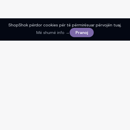
ShopShok përdor cookies për të përmirësuar përvojën tuaj.
Më shumë info →
Pranoj