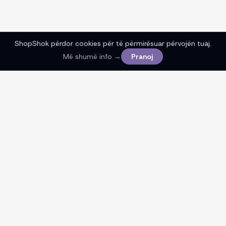
ShopShok përdor cookies për të përmirësuar përvojën tuaj.
Më shumë info →
Pranoj