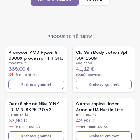
PRODUKTE TË TJERA
Procesor, AMD Ryzen 9
Cla Sun Body Lotion Spf
9900X processor 4.4 GHz
50+ 150Ml
macintoks
ebc-shop
76 MB L2 & L3 Box
365,00 €
41,12 €
në
macintoks
në
ebc-shop
Krahaso çmimet
Krahaso çmimet
Qantë shpine Nike Y NK
Qantë shpine Under
JDI MINI BKPK 2.0 v2
Armour UA Hustle Lite
minimax-ks
minimax-ks
Backpack
32,90 €
42,90 €
në
minimax-ks
në
minimax-ks
Krahaso çmimet
Krahaso çmimet