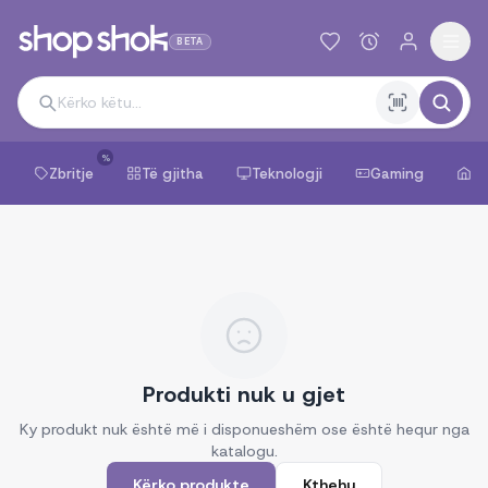
BETA
%
Zbritje
Të gjitha
Teknologji
Gaming
Sh
Produkti nuk u gjet
Ky produkt nuk është më i disponueshëm ose është hequr nga
katalogu.
Kërko produkte
Kthehu