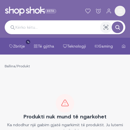
BETA
%
Zbritje
Të gjitha
Teknologji
Gaming
Sh
Ballina
/
Produkt
Produkti nuk mund të ngarkohet
Ka ndodhur një gabim gjatë ngarkimit të produktit. Ju lutemi