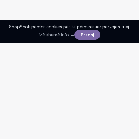
ShopShok përdor cookies për të përmirësuar përvojën tuaj.
Më shumë info →
Pranoj