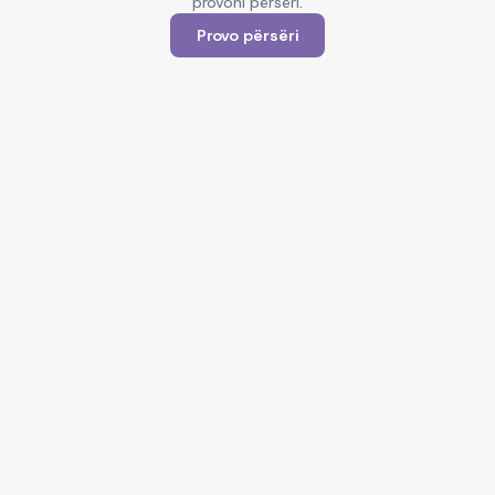
provoni përsëri.
Provo përsëri