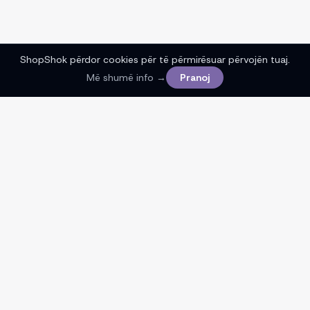
ShopShok përdor cookies për të përmirësuar përvojën tuaj.
Më shumë info →
Pranoj