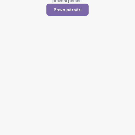
provoni përsëri.
Provo përsëri