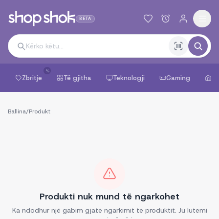
BETA
%
Zbritje
Të gjitha
Teknologji
Gaming
Sh
Ballina
/
Produkt
Produkti nuk mund të ngarkohet
Ka ndodhur një gabim gjatë ngarkimit të produktit. Ju lutemi