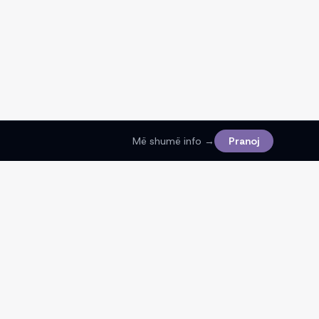
Më shumë info →
Pranoj
Ligjore