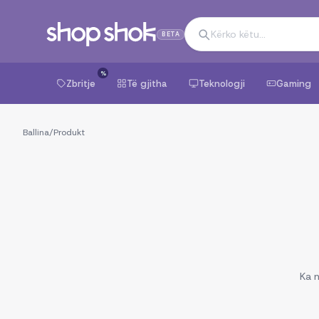
BETA
%
Zbritje
Të gjitha
Teknologji
Gaming
Ballina
/
Produkt
Ka n