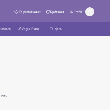
Të preferuarat
Njoftimet
Profili
kincare
Vegla Pune
Të tjera
sëri.