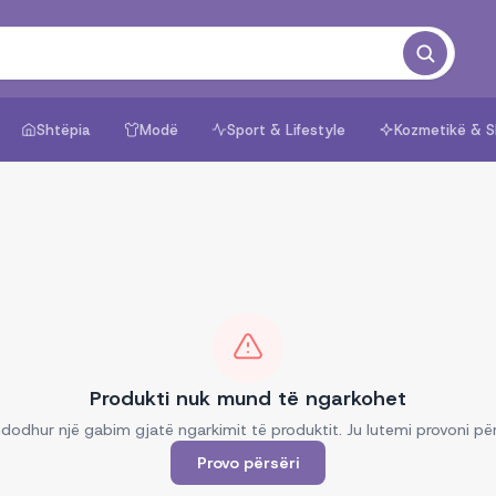
Shtëpia
Modë
Sport & Lifestyle
Kozmetikë & S
Produkti nuk mund të ngarkohet
dodhur një gabim gjatë ngarkimit të produktit. Ju lutemi provoni për
Provo përsëri