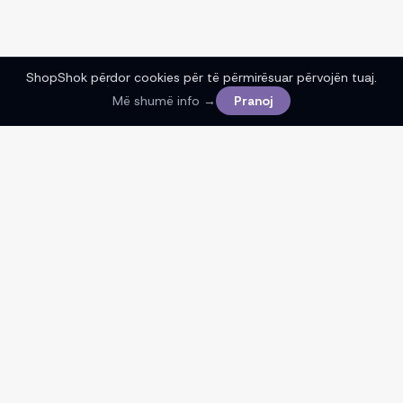
ShopShok përdor cookies për të përmirësuar përvojën tuaj.
Më shumë info →
Pranoj