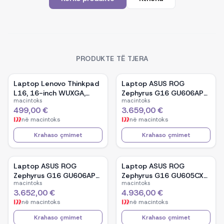
PRODUKTE TË TJERA
Laptop Lenovo Thinkpad
Laptop ASUS ROG
L16, 16-inch WUXGA,
Zephyrus G16 GU606AP-
macintoks
macintoks
AMD Ryzen 5 Pro-7535U,
TB039W, 16-inch OLED,
499,00 €
3.659,00 €
16GB Ram DDR5, 512GB
Intel Core Ultra 9 386H,
në
macintoks
në
macintoks
SSD - Black
NVIDIA GeForce RTX
5070, 32GB RAM, 1TB
Krahaso çmimet
Krahaso çmimet
SSD, Windows 11 - White
Laptop ASUS ROG
Laptop ASUS ROG
Zephyrus G16 GU606AP-
Zephyrus G16 GU605CX-
macintoks
macintoks
TB041W, 16-inch OLED,
QR106W, 16-inch WQXGA
3.652,00 €
4.936,00 €
Intel Core Ultra 9 386H,
OLED, Intel Core Ultra 9
në
macintoks
në
macintoks
NVIDIA GeForce RTX
285H, NVIDIA GeForce
5070, 32GB RAM, 1TB
RTX 5090, 32GB RAM,
Krahaso çmimet
Krahaso çmimet
SSD, Windows 11 - Black
2TB SSD, Windows 11 -