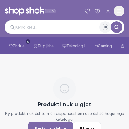
BETA
%
Zbritje
Të gjitha
Teknologji
Gaming
Sh
Produkti nuk u gjet
Ky produkt nuk është më i disponueshëm ose është hequr nga
katalogu.
Kërko produkte
Kthehu