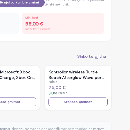
Do t'ju njoftojmë kur çmimi i produktit
ë njofto kur bie çmimi
të jetë më i ulët.
Më i larti
99,00 €
më 9 korrik 2026
Shiko të gjitha →
i Microsoft Xbox
Kontrollor wireless Turtle
 Charge, Xbox One,
Beach Afterglow Wave për
Foleja
Nintendo Switch 2, RGB,
75,00 €
bateri e rikarikueshme 20
në
Foleja
orë, i zi
haso çmimet
Krahaso çmimet
 çmimet, disponueshmërinë dhe specifikimet përditësohen në mënyrë