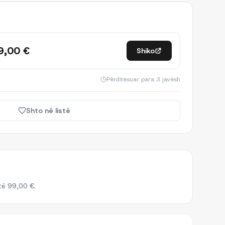
9,00 €
Shiko
Përditësuar
para 3 javësh
Shto në listë
të 99,00 €.