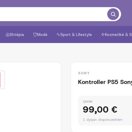
Shtëpia
Modë
Sport & Lifestyle
Kozmetikë & S
1
/
6
SONY
Kontroller PS5 Son
ÇMIMI
99,00 €
1 dyqan disponueshëm