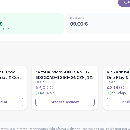
M
Mesatarja
 €
99,00 €
ik 2026
ft Xbox
Kartelë microSDXC SanDisk
Kit karikim
eries 2 Core
SDSQXAO-128G-GNCZN, 128
One Play &
Foleja
Foleja
GB, e kuqe, e bardhë
i zi, mat
52,00 €
42,00 €
në
Foleja
në
Foleja
imet
Krahaso çmimet
Kra
meve, e cila ofron informacion mbi ofertat e disponueshme në treg. Të dhënat për