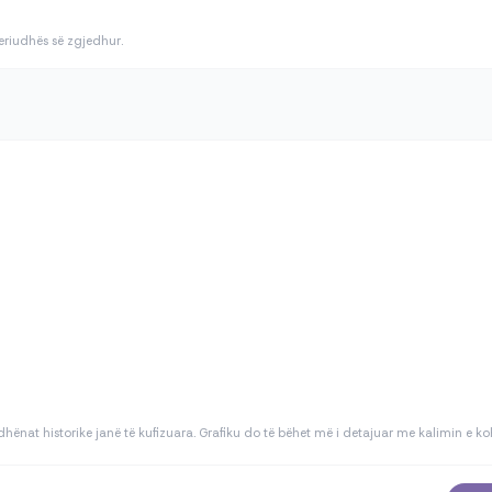
periudhës së zgjedhur.
dhënat historike janë të kufizuara. Grafiku do të bëhet më i detajuar me kalimin e ko