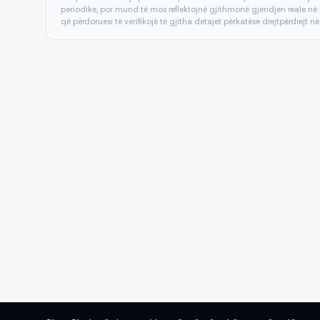
periodike, por mund të mos reflektojnë gjithmonë gjendjen reale në 
që përdoruesi të verifikojë të gjitha detajet përkatëse drejtpërdrejt në