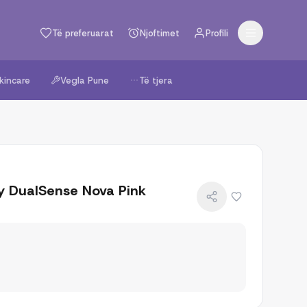
Të preferuarat
Njoftimet
Profili
kincare
Vegla Pune
Të tjera
y DualSense Nova Pink