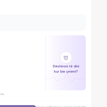
Dëshironi të dini
kur bie çmimi?
hës.