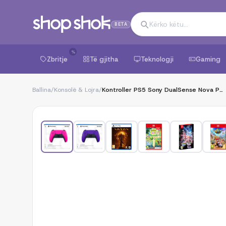
BETA
%
Zbritje
Të gjitha
Teknologji
Gaming
Ballina
/
Konsolë & Lojra
/
Kontroller PS5 Sony DualSense Nova Pink