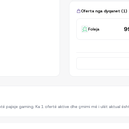
Oferta nga dyqanet
(
1
)
9
Foleja
ë pajisje gaming. Ka 1 ofertë aktive dhe çmimi më i ulët aktual ësh