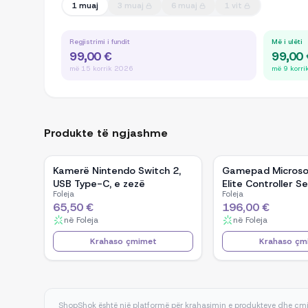
1 muaj
3 muaj
6 muaj
1 vit
Regjistrimi i fundit
Më i ulëti
99,00 €
99,00
më 15 korrik 2026
më 9 korr
Produkte të ngjashme
Kamerë Nintendo Switch 2,
Gamepad Microso
USB Type-C, e zezë
Elite Controller S
Foleja
Foleja
Edition, bardhë
65,50 €
196,00 €
në
Foleja
në
Foleja
Krahaso çmimet
Krahaso çm
ShopShok është një platformë për krahasimin e produkteve dhe çmi