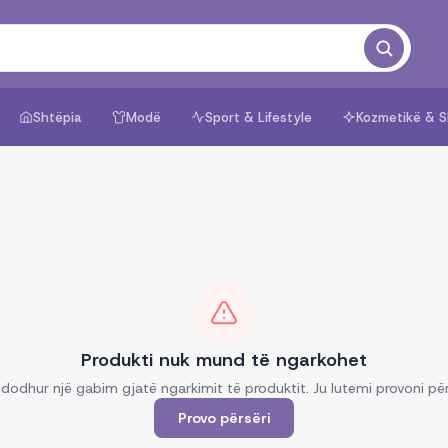
Shtëpia
Modë
Sport & Lifestyle
Kozmetikë & S
Produkti nuk mund të ngarkohet
dodhur një gabim gjatë ngarkimit të produktit. Ju lutemi provoni për
Provo përsëri