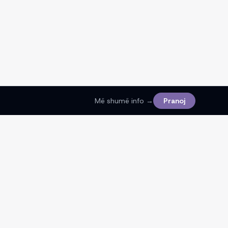
Më shumë info →
Pranoj
Ligjore