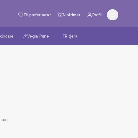
Të preferuarat
Njoftimet
Profili
kincare
Vegla Pune
Të tjera
sëri.