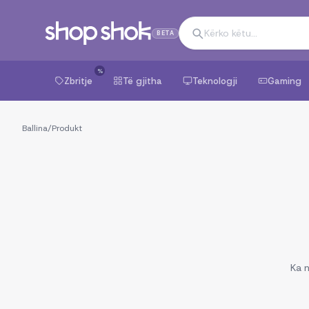
BETA
%
Zbritje
Të gjitha
Teknologji
Gaming
Ballina
/
Produkt
Ka n