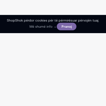
ShopShok përdor cookies për të përmirësuar përvojën tuaj.
Më shumë info →
Pranoj