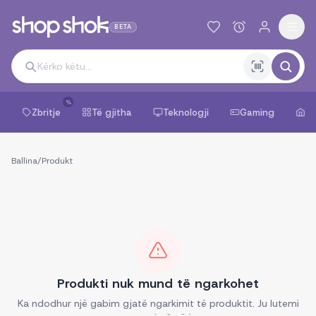
BETA
%
Zbritje
Të gjitha
Teknologji
Gaming
Sh
Ballina
/
Produkt
Produkti nuk mund të ngarkohet
Ka ndodhur një gabim gjatë ngarkimit të produktit. Ju lutemi