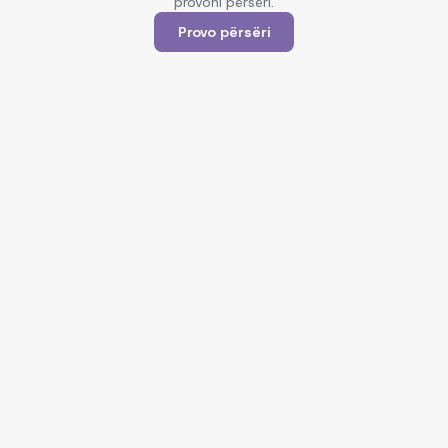
provoni përsëri.
Provo përsëri