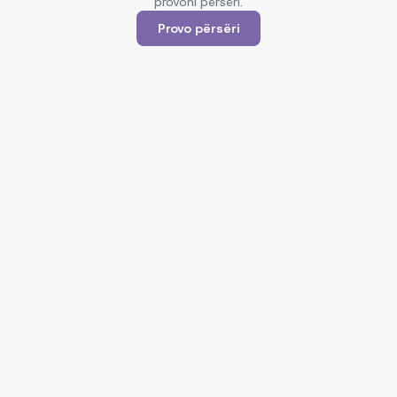
provoni përsëri.
Provo përsëri