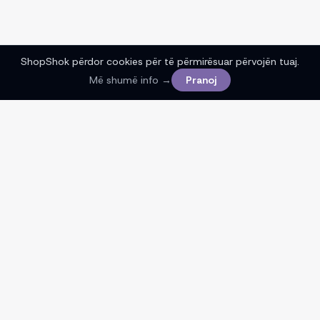
ShopShok përdor cookies për të përmirësuar përvojën tuaj.
Më shumë info →
Pranoj