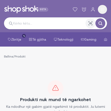
BETA
%
Zbritje
Të gjitha
Teknologji
Gaming
Sh
Ballina
/
Produkt
Produkti nuk mund të ngarkohet
Ka ndodhur një gabim gjatë ngarkimit të produktit. Ju lutemi