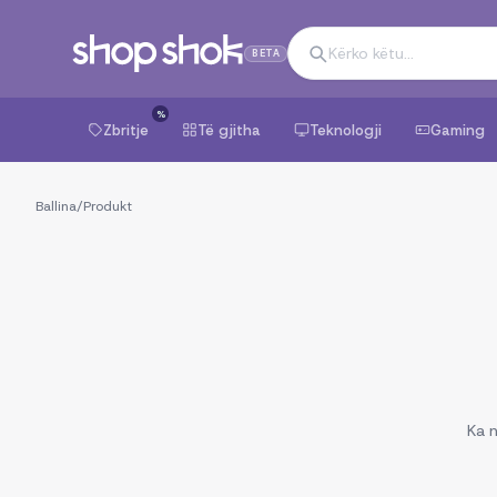
BETA
%
Zbritje
Të gjitha
Teknologji
Gaming
Ballina
/
Produkt
Ka n