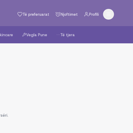
Të preferuarat
Njoftimet
Profili
kincare
Vegla Pune
Të tjera
sëri.