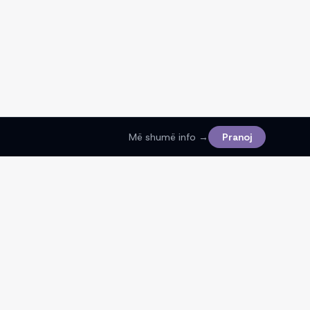
Më shumë info →
Pranoj
Ligjore