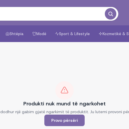
Shtëpia
Modë
Sport & Lifestyle
Kozmetikë & S
Produkti nuk mund të ngarkohet
dodhur një gabim gjatë ngarkimit të produktit. Ju lutemi provoni për
Provo përsëri