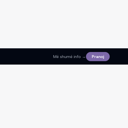
Më shumë info →
Pranoj
Ligjore