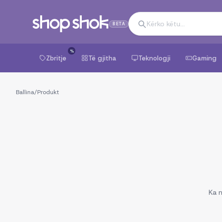
BETA
%
Zbritje
Të gjitha
Teknologji
Gaming
Ballina
/
Produkt
Ka n