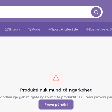
Shtëpia
Modë
Sport & Lifestyle
Kozmetikë & S
Produkti nuk mund të ngarkohet
dodhur një gabim gjatë ngarkimit të produktit. Ju lutemi provoni për
Provo përsëri