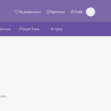
Të preferuarat
Njoftimet
Profili
kincare
Vegla Pune
Të tjera
sëri.