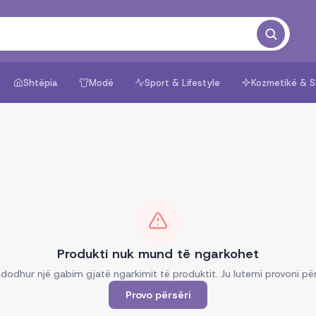
Shtëpia
Modë
Sport & Lifestyle
Kozmetikë & S
Produkti nuk mund të ngarkohet
dodhur një gabim gjatë ngarkimit të produktit. Ju lutemi provoni për
Provo përsëri