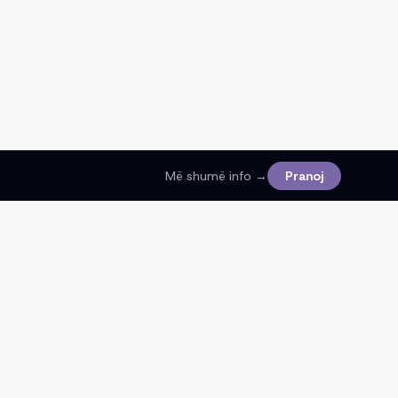
Më shumë info →
Pranoj
Ligjore