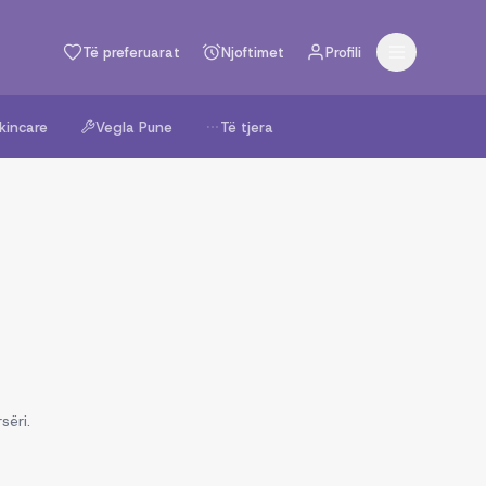
Të preferuarat
Njoftimet
Profili
kincare
Vegla Pune
Të tjera
sëri.