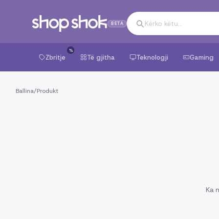
BETA
%
Zbritje
Të gjitha
Teknologji
Gaming
Ballina
/
Produkt
Ka n