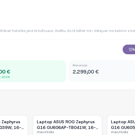
dhënat historike janë të kufizuara. Grafiku do të bëhet më i detajuar me kalimin e ko
M
Mesatarja
00 €
2.299,00 €
ik 2026
 Zephyrus
Laptop ASUS ROG Zephyrus
Laptop AS
039W, 16-
G16 GU606AP-TB041W, 16-
G16 GU605
macintoks
macintoks
ore Ultra 9
inch OLED, Intel Core Ultra 9
inch WQXGA