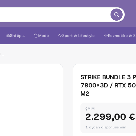
Shtëpia
Modë
Sport & Lifestyle
Kozmetikë & S
STRIKE BUNDLE 3 PC BLD AMD RYZEN 7 7800X3D / RTX 5070 12GB / 32GB DDR5 1TB M2
STRIKE BUNDLE 3 
7800X3D / RTX 50
M2
ÇMIMI
2.299,00 €
1 dyqan disponueshëm