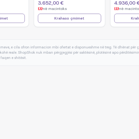
3.652,00 €
4.936,00 
orce RTX
386H, NVIDIA GeForce RTX
Ultra 9 285
në
macintoks
në
macint
1TB SSD,
5070, 32GB RAM, 1TB SSD,
RTX 5090, 
te
Windows 11 - Black
SSD, Windo
imet
Krahaso çmimet
Kra
meve, e cila ofron informacion mbi ofertat e disponueshme në treg. Të dhënat për
kohë reale. ShopShok nuk mban përgjegjësi për saktësinë, plotësinë apo përditësimin 
 faqen e shitësit.