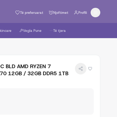
Të preferuarat
Njoftimet
Profili
kincare
Vegla Pune
Të tjera
PC BLD AMD RYZEN 7
70 12GB / 32GB DDR5 1TB