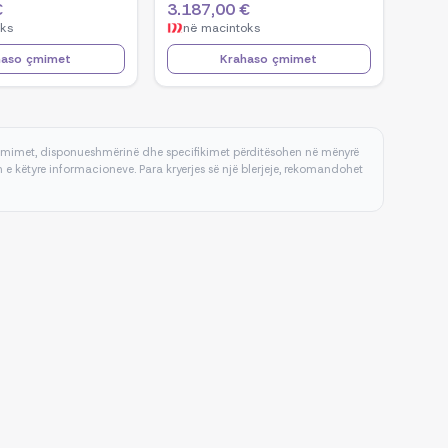
€
3.187,00 €
H, NVIDIA GeForce
Ultra 9 285H, NVIDIA GeForce
oks
në
macintoks
32GB RAM, 2TB
RTX 5070, 32GB RAM, 1TB
ws 11 - Black
SSD, Windows 11 - Black
haso çmimet
Krahaso çmimet
 çmimet, disponueshmërinë dhe specifikimet përditësohen në mënyrë
e këtyre informacioneve. Para kryerjes së një blerjeje, rekomandohet