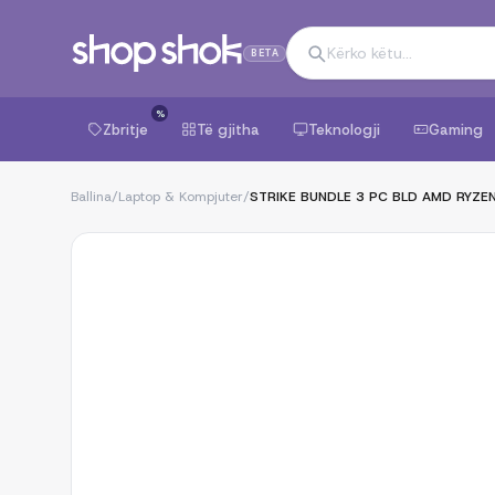
BETA
%
Zbritje
Të gjitha
Teknologji
Gaming
Ballina
/
Laptop & Kompjuter
/