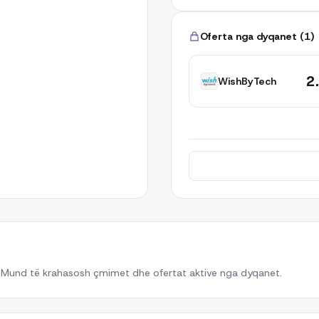
Oferta nga dyqanet
(
1
)
2
WishByTech
. Mund të krahasosh çmimet dhe ofertat aktive nga dyqanet.