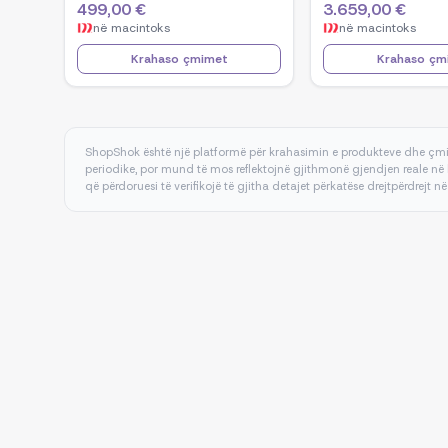
499,00 €
3.659,00 €
512GB SSD - Black
386H, NVIDIA GeF
në
macintoks
në
macintoks
5070, 32GB RAM, 
Windows 11 - Whi
Krahaso çmimet
Krahaso çm
ShopShok është një platformë për krahasimin e produkteve dhe çmi
periodike, por mund të mos reflektojnë gjithmonë gjendjen reale në 
që përdoruesi të verifikojë të gjitha detajet përkatëse drejtpërdrejt në