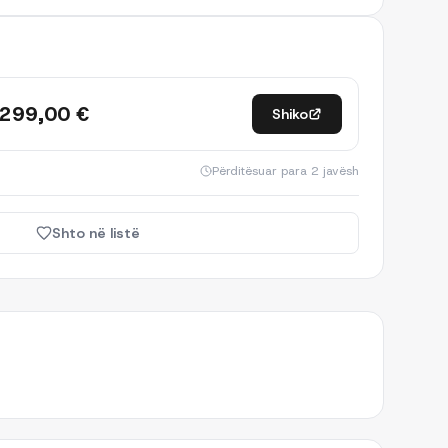
.299,00 €
Shiko
Përditësuar
para 2 javësh
Shto në listë