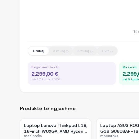
Të 
1 muaj
3 muaj
6 muaj
1 vit
Regjistrimi i fundit
Më i ulëti
2.299,00 €
2.299,
më 17 korrik 2026
më 9 korr
Produkte të ngjashme
Laptop Lenovo Thinkpad L16,
Laptop ASUS ROG
16-inch WUXGA, AMD Ryzen 5
G16 GU606AP-TB
macintoks
macintoks
Pro-7535U, 16GB Ram DDR5,
inch OLED, Intel C