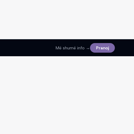
Më shumë info →
Pranoj
Ligjore
Kushtet e Shërbimit