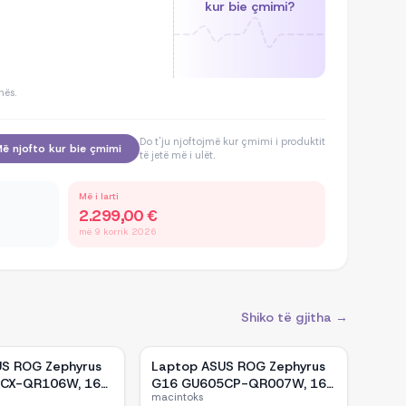
kur bie çmimi?
hës.
Do t'ju njoftojmë kur çmimi i produktit
ë njofto kur bie çmimi
të jetë më i ulët.
Më i larti
2.299,00 €
më 9 korrik 2026
Shiko të gjitha →
US ROG Zephyrus
Laptop ASUS ROG Zephyrus
CX-QR106W, 16-
G16 GU605CP-QR007W, 16-
macintoks
 OLED, Intel Core
inch WQXGA OLED, Intel Core