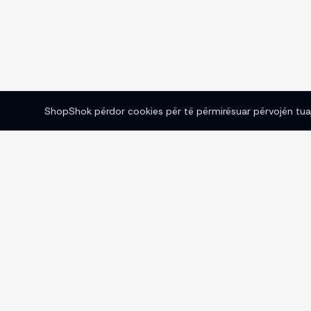
ShopShok përdor cookies për të përmirësuar përvojën tuaj