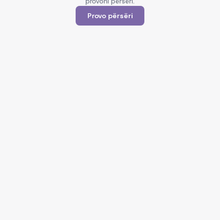
provoni përsëri.
Provo përsëri