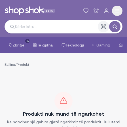
BETA
%
Zbritje
Të gjitha
Teknologji
Gaming
Sh
Ballina
/
Produkt
Produkti nuk mund të ngarkohet
Ka ndodhur një gabim gjatë ngarkimit të produktit. Ju lutemi