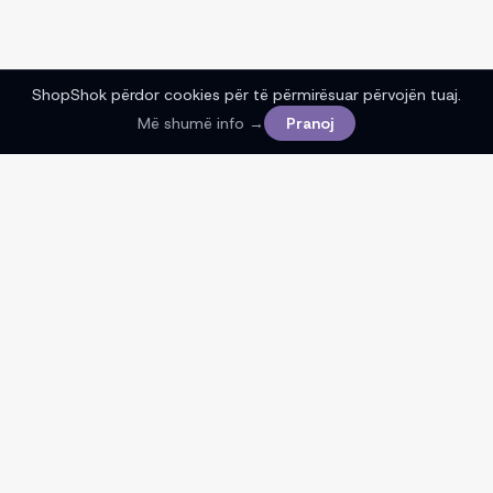
ShopShok përdor cookies për të përmirësuar përvojën tuaj.
Më shumë info →
Pranoj