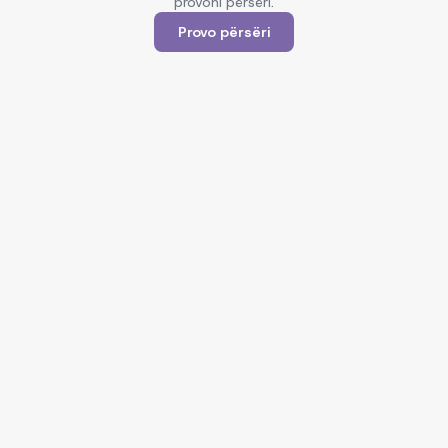
provoni përsëri.
Provo përsëri