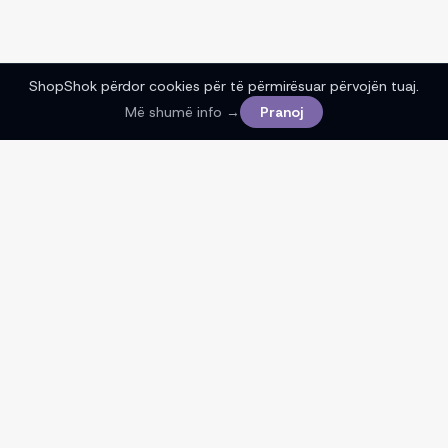
ShopShok përdor cookies për të përmirësuar përvojën tuaj.
Më shumë info →
Pranoj