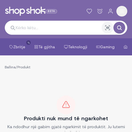
BETA
%
Zbritje
Të gjitha
Teknologji
Gaming
Sh
Ballina
/
Produkt
Produkti nuk mund të ngarkohet
Ka ndodhur një gabim gjatë ngarkimit të produktit. Ju lutemi