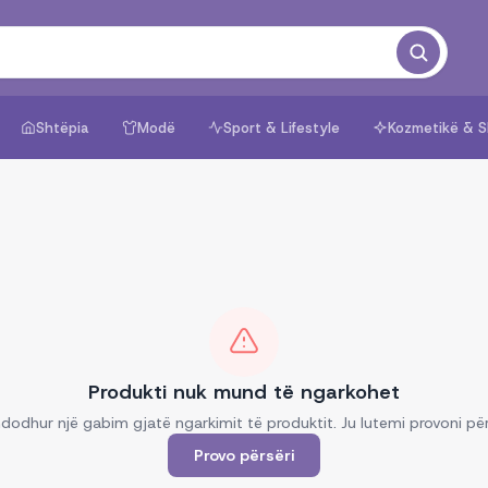
Shtëpia
Modë
Sport & Lifestyle
Kozmetikë & S
Produkti nuk mund të ngarkohet
dodhur një gabim gjatë ngarkimit të produktit. Ju lutemi provoni për
Provo përsëri