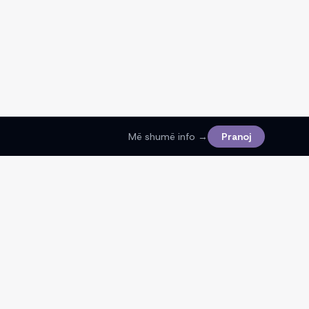
Më shumë info →
Pranoj
Ligjore