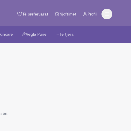
Të preferuarat
Njoftimet
Profili
kincare
Vegla Pune
Të tjera
sëri.