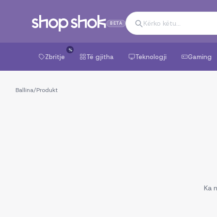
BETA
%
Zbritje
Të gjitha
Teknologji
Gaming
Ballina
/
Produkt
Ka n