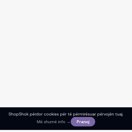
ShopShok përdor cookies për të përmirësuar përvojën tuaj.
Më shumë info →
Pranoj