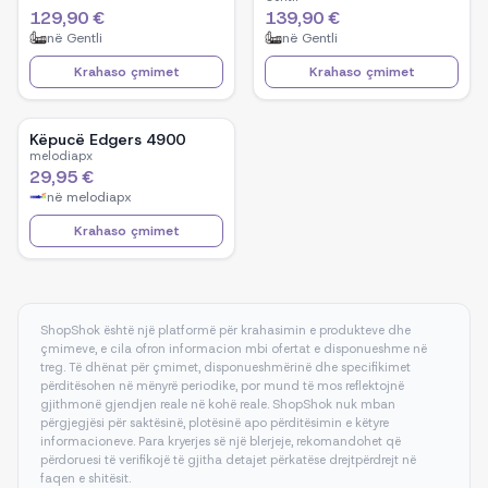
129,90 €
139,90 €
në
Gentli
në
Gentli
Krahaso çmimet
Krahaso çmimet
Këpucë Edgers 4900
melodiapx
29,95 €
në
melodiapx
Krahaso çmimet
ShopShok është një platformë për krahasimin e produkteve dhe
çmimeve, e cila ofron informacion mbi ofertat e disponueshme në
treg. Të dhënat për çmimet, disponueshmërinë dhe specifikimet
përditësohen në mënyrë periodike, por mund të mos reflektojnë
gjithmonë gjendjen reale në kohë reale. ShopShok nuk mban
përgjegjësi për saktësinë, plotësinë apo përditësimin e këtyre
informacioneve. Para kryerjes së një blerjeje, rekomandohet që
përdoruesi të verifikojë të gjitha detajet përkatëse drejtpërdrejt në
faqen e shitësit.