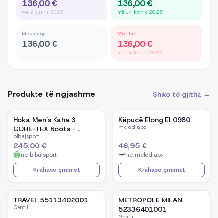
136,00 €
136,00 €
më 9 gusht 2026
më 14 korrik 2026
Mesatarja
Më i larti
136,00 €
136,00 €
më 14 korrik 2026
Produkte të ngjashme
Shiko të gjitha →
Hoka Men's Kaha 3
Këpucë Elong EL0980
melodiapx
GORE-TEX Boots -
bibajsport
Nettle Leaf / Barley Flour
245,00 €
46,95 €
në
bibajsport
në
melodiapx
Krahaso çmimet
Krahaso çmimet
TRAVEL 55113402001
METROPOLE MILAN
Gentli
52336401001
Gentli