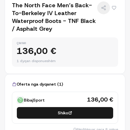
The North Face Men’s Back-
To-Berkeley IV Leather
Waterproof Boots - TNF Black
/ Asphalt Grey
ÇMIMI
136,00 €
1 dyqan disponueshëm
Oferta nga dyqanet
(
1
)
136,00 €
BibajSport
Shiko
Përditësuar
para 8 orëve