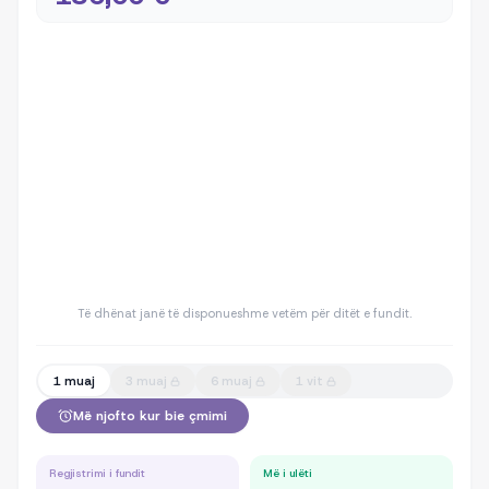
Të dhënat janë të disponueshme vetëm për ditët e fundit.
1 muaj
3 muaj
6 muaj
1 vit
Më njofto kur bie çmimi
Regjistrimi i fundit
Më i ulëti