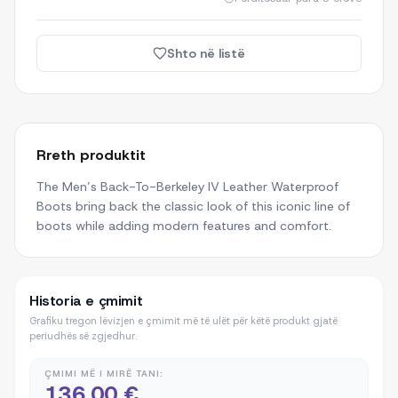
Shto në listë
Rreth produktit
The Men’s Back-To-Berkeley IV Leather Waterproof
Boots bring back the classic look of this iconic line of
boots while adding modern features and comfort.
Historia e çmimit
Grafiku tregon lëvizjen e çmimit më të ulët për këtë produkt gjatë
periudhës së zgjedhur.
ÇMIMI MË I MIRË TANI:
136,00 €