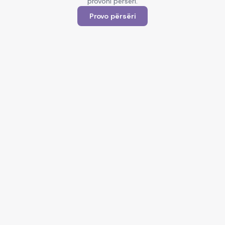
provoni përsëri.
Provo përsëri