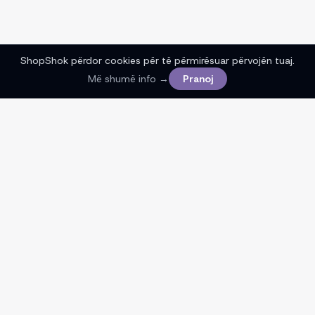
ShopShok përdor cookies për të përmirësuar përvojën tuaj.
Më shumë info →
Pranoj