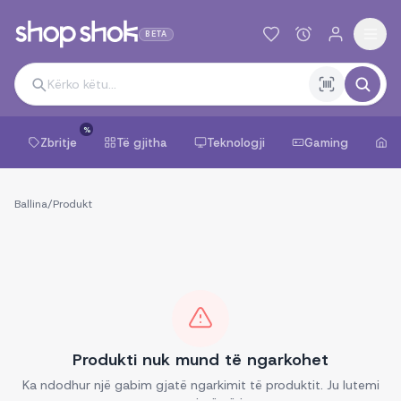
BETA
%
Zbritje
Të gjitha
Teknologji
Gaming
Sh
Ballina
/
Produkt
Produkti nuk mund të ngarkohet
Ka ndodhur një gabim gjatë ngarkimit të produktit. Ju lutemi