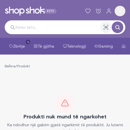
BETA
%
Zbritje
Të gjitha
Teknologji
Gaming
Sh
Ballina
/
Produkt
Produkti nuk mund të ngarkohet
Ka ndodhur një gabim gjatë ngarkimit të produktit. Ju lutemi