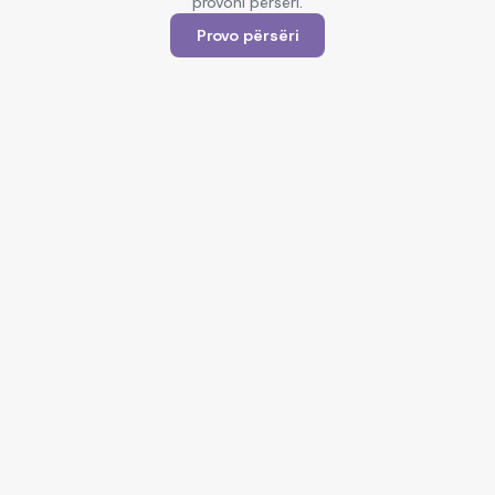
provoni përsëri.
Provo përsëri