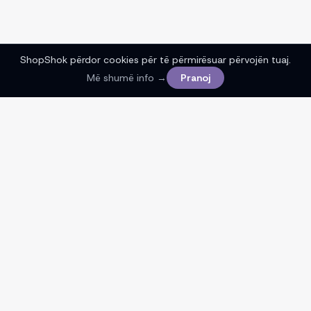
ShopShok përdor cookies për të përmirësuar përvojën tuaj.
Më shumë info →
Pranoj