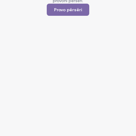
provoni përsëri.
Provo përsëri