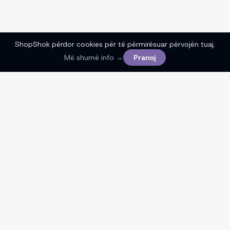
ShopShok përdor cookies për të përmirësuar përvojën tuaj.
Më shumë info →
Pranoj