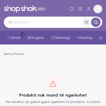
BETA
%
Zbritje
Të gjitha
Teknologji
Gaming
Sh
Ballina
/
Produkt
Produkti nuk mund të ngarkohet
Ka ndodhur një gabim gjatë ngarkimit të produktit. Ju lutemi